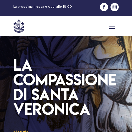
La prossima messa è oggi alle
18:00
La
compassione
di Santa
Veronica