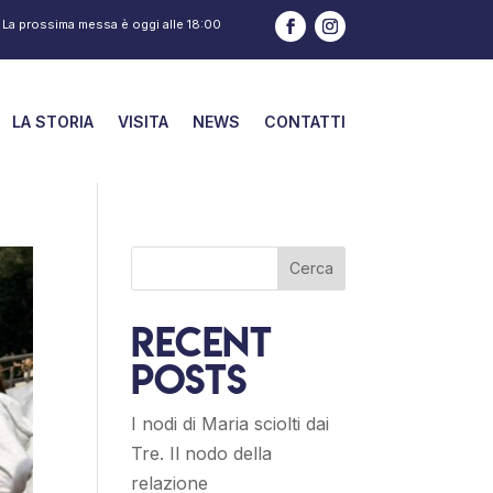
La prossima messa è oggi alle
18:00
LA STORIA
VISITA
NEWS
CONTATTI
Cerca
Recent
Posts
I nodi di Maria sciolti dai
Tre. Il nodo della
relazione