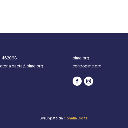
1 462068
pime.org
eteria.gaeta@pime.org
centropime.org
Sviluppato da
Ophelia Digital