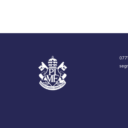
077
segr