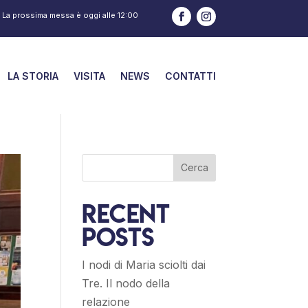
La prossima messa è oggi alle
12:00
LA STORIA
VISITA
NEWS
CONTATTI
Cerca
Recent
Posts
I nodi di Maria sciolti dai
Tre. Il nodo della
relazione