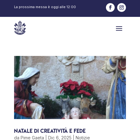
La prossima messa è oggi alle
12:00
Natale di Creatività e Fede
da
Pime Gaeta
|
Dic 6, 2025
|
Notizie