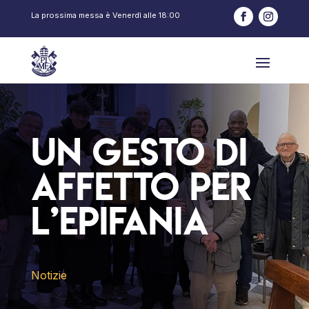
La prossima messa è
Venerdì
alle
18:00
Un gesto di
affetto per
l’Epifania
Notizie