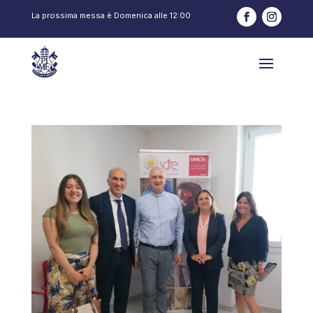
La prossima messa è
Domenica
alle
12:00